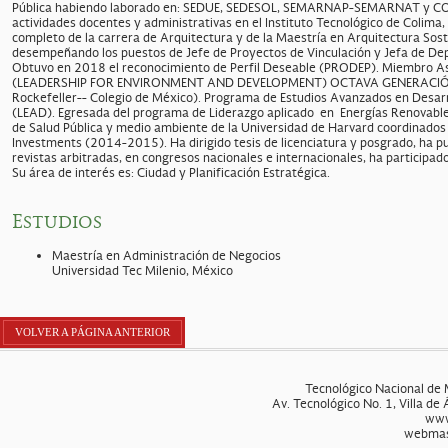
Pública habiendo laborado en: SEDUE, SEDESOL, SEMARNAP-SEMARNAT y C
actividades docentes y administrativas en el Instituto Tecnológico de Colim
completo de la carrera de Arquitectura y de la Maestría en Arquitectura So
desempeñando los puestos de Jefe de Proyectos de Vinculación y Jefa de Dep
Obtuvo en 2018 el reconocimiento de Perfil Deseable (PRODEP). Miembro
(LEADERSHIP FOR ENVIRONMENT AND DEVELOPMENT) OCTAVA GENERACIÓ
Rockefeller-- Colegio de México). Programa de Estudios Avanzados en Desar
(LEAD). Egresada del programa de Liderazgo aplicado en Energías Renovables 
de Salud Pública y medio ambiente de la Universidad de Harvard coordinados 
Investments (2014-2015). Ha dirigido tesis de licenciatura y posgrado, ha pub
revistas arbitradas, en congresos nacionales e internacionales, ha participad
Su área de interés es: Ciudad y Planificación Estratégica.
Estudios
Maestría en Administración de Negocios
Universidad Tec Milenio, México
VOLVER A PÁGINA ANTERIOR
Tecnológico Nacional de 
Av. Tecnológico No. 1, Villa de
www
webmas