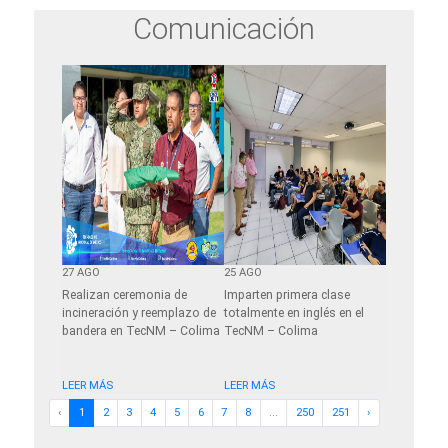
Comunicación
27 AGO
25 AGO
30 JUN
ipación en
Realizan ceremonia de
Imparten primera clase
Nueva entre
as por el
incineración y reemplazo de
totalmente en inglés en el
TecNM-Co
dor en el
bandera en TecNM – Colima
TecNM – Colima
LEER MÁS
LEER MÁS
LEER MÁS
‹
1
2
3
4
5
6
7
8
...
250
251
›