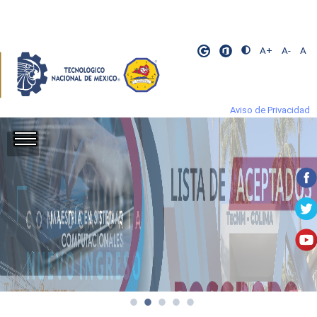
A+
A-
A
Aviso de Privacidad
​
​
​