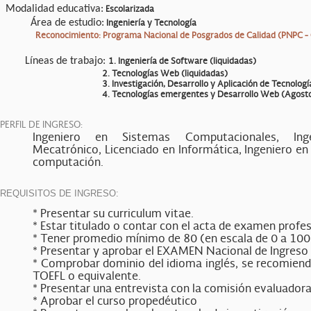
Modalidad educativa:
Escolarizada
Área de estudio:
Ingeniería y Tecnología
Reconocimiento: Programa Nacional de Posgrados de Calidad (PNPC
Líneas de trabajo:
1. Ingeniería de Software (liquidadas)
2. Tecnologías Web
(liquidadas)
3. Investigación, Desarrollo y Aplicación de Tecnologías Int
4. Tecnologías emergentes y Desarrollo Web
(Agost
PERFIL DE INGRESO:
Ingeniero en Sistemas Computacionales, Inge
Mecatrónico, Licenciado en Informática, Ingeniero en 
computación.
REQUISITOS DE INGRESO:
* Presentar su curriculum vitae.
* Estar titulado o contar con el acta de examen profes
* Tener promedio mínimo de 80 (en escala de 0 a 100)
* Presentar y aprobar el EXAMEN Nacional de Ingreso 
* Comprobar dominio del idioma inglés, se recomien
TOEFL o equivalente.
* Presentar una entrevista con la comisión evaluadora
* Aprobar el curso propedéutico