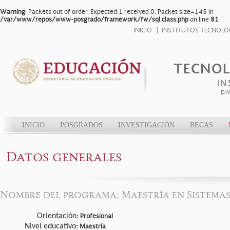
Warning
: Packets out of order. Expected 1 received 0. Packet size=145 in
/var/www/repos/www-posgrado/framework/fw/sql.class.php
on line
81
INICIO
INSTITUTOS TECNOLÓ
TECNOL
IN
DI
INICIO
POSGRADOS
INVESTIGACIÓN
BECAS
Datos generales
Nombre del programa: Maestría en Sistema
Orientación:
Profesional
Nivel educativo:
Maestría