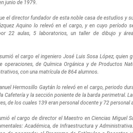
 en junio de 1979.
fue el director fundador de esta noble casa de estudios y s
ázquez Aquino lo relevó en el cargo, y en cuyo período 
or 22 aulas, 5 laboratorios, un taller de dibujo y á
asumió el cargo el ingeniero José Luis Sosa López, quien
de operaciones, de Química Orgánica y de Productos Natu
trativos, con una matrícula de 864 alumnos.
anuel Hermosillo Gaytán lo relevó en el cargo, periodo dura
a Cafetería y la sección poniente de la barda perimetral. L
ores, de los cuales 139 eran personal docente y 72 personal 
ió el cargo de director el Maestro en Ciencias Miguel San
damentales: Académica, de Infraestructura y Administrativ