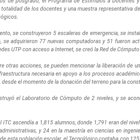
dios de posgrado; el Programa de Estímulos a Docentes y 
i totalidad de los docentes y una muestra representativa d
ógicos.
iento, se construyeron 5 escaleras de emergencia, se insta
 se adquirieron 77 nuevas computadoras y 51 fueron act
edes UTP con acceso a Internet, se creó la Red de Cómputo 
ntre otras acciones, se pueden mencionar la liberación de u
infraestructura necesaria en apoyo a los procesos académic
, desde el momento de la donación del terreno para la constr
truyó el Laboratorio de Cómputo de 2 niveles, y se acon
l ITC ascendía a 1,815 alumnos, donde 1,791 eran del nivel 
dministrativas, y 24 en la maestría en ciencias en ingenier
de esta población escolar, el Tecnológico contaba con 125 