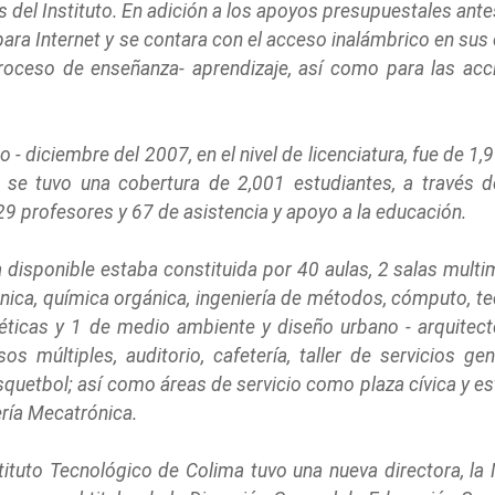
es del Instituto. En adición a los apoyos presupuestales ant
a Internet y se contara con el acceso inalámbrico en sus edi
roceso de enseñanza- aprendizaje, así como para las acci
 - diciembre del 2007, en el nivel de licenciatura, fue de 
l se tuvo una cobertura de 2,001 estudiantes, a través 
29 profesores y 67 de asistencia y apoyo a la educación.
a disponible estaba constituida por 40 aulas, 2 salas multi
ánica, química orgánica, ingeniería de métodos, cómputo, tec
téticas y 1 de medio ambiente y diseño urbano - arquitectó
sos múltiples, auditorio, cafetería, taller de servicios g
ásquetbol; así como áreas de servicio como plaza cívica y e
ería Mecatrónica.
nstituto Tecnológico de Colima tuvo una nueva directora, la