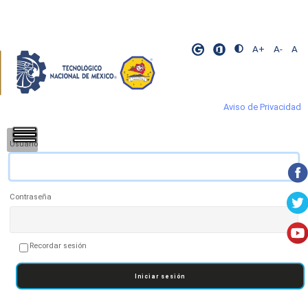
A+
A-
A
Aviso de Privacidad
​
​
​
Usuario
Contraseña
Recordar sesión
Iniciar sesión