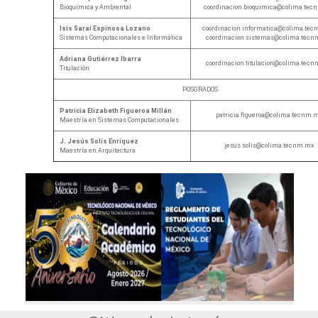
Bioquímica y Ambiental
coordinacion.bioquimica@colima.tec
Isis Saraí Espinosa Lozano
coordinacion.informatica@colima.te
Sistemas Computacionales e Informática
coordinacion.sistemas@colima.tecn
Adriana Gutiérrez Ibarra
coordinacion.titulacion@colima.tec
Titulación
POSGRADOS
Patricia Elizabeth Figueroa Millán
patricia.figueroa@colima.tecnm.
Maestría en Sistemas Computacionales
J. Jesús Solís Enríquez
jesus.solis@colima.tecnm.mx
Maestría en Arquitectura