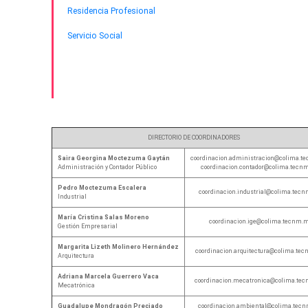
Residencia Profesional
Servicio Social
DIRECTORIO DE COORDINADORES
Saira Georgina Moctezuma Gaytán
coordinacion.administracion@colima.t
Administración y Contador Público
coordinacion.contador@colima.tecn
Pedro Moctezuma Escalera
coordinacion.industrial@colima.tec
Industrial
María Cristina Salas Moreno
coordinacion.ige@colima.tecnm.
Gestión Empresarial
Margarita Lizeth Molinero Hernández
coordinacion.arquitectura@colima.te
Arquitectura
Adriana Marcela Guerrero Vaca
coordinacion.mecatronica@colima.te
Mecatrónica
Guadalupe Mondragón Preciado
coordinacion.ambiental@colima.tec