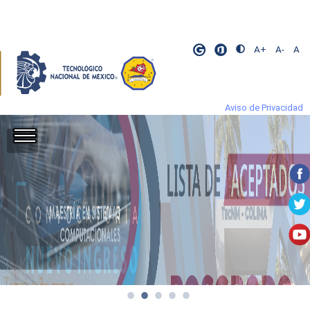
A+
A-
A
Aviso de Privacidad
​
​
​