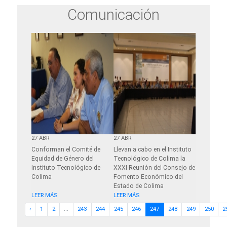
Comunicación
27 ABR
27 ABR
26 ABR
nológico en
Conforman el Comité de
Llevan a cabo en el Instituto
Inauguran 
de Calidad
Equidad de Género del
Tecnológico de Colima la
pintura “Al
Instituto Tecnológico de
XXXI Reunión del Consejo de
Hidalgo” e
Colima
Fomento Económico del
de Colima
Estado de Colima
LEER MÁS
LEER MÁS
LEER MÁS
‹
1
2
...
243
244
245
246
247
248
249
250
2