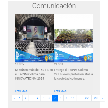
Comunicación
18 NOV
21 OCT
24 SEP
ón del
Se reúnen más de 150 IES en
Entrega el TecNM-Colima
“El futuro 
el
el TecNM-Colima para
293 nuevos profesionistas a
hijas es ve
o PILA
INNOVATECNM 2024
la sociedad colimense.
azar, no es 
Colombia
trabajo” Cu
LEER MÁS
LEER MÁS
LEER MÁS
‹
1
2
...
4
5
6
7
8
9
10
...
250
251
›