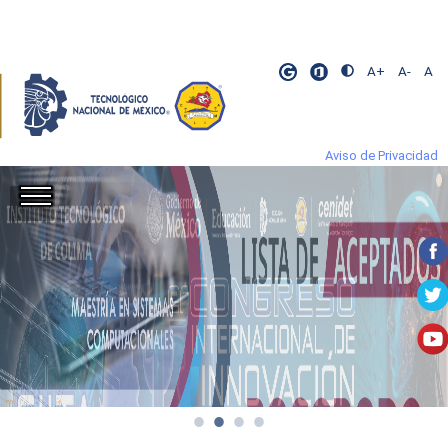
A+
A-
A
Aviso de Privacidad
​
​
​